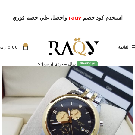
استخدم كود خصم
raqy
واحصل علي خصم فوري
0
القائمة
0.00
ر.س
ريال سعودي (ر.س)