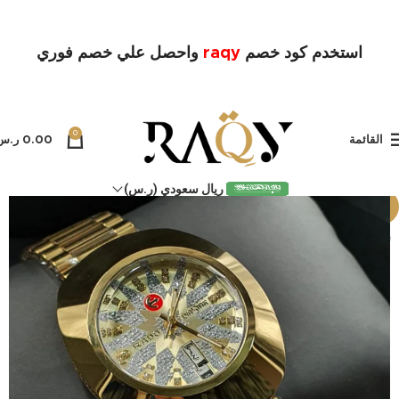
استخدم كود خصم
raqy
واحصل علي خصم فوري
0
القائمة
0.00
ر.س
ريال سعودي (ر.س)
-5%
بيعت كل
ها