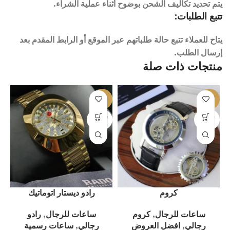
يتم تحديد تكاليف الشحن بوضوح أثناء عملية الشراء.
تتبع الطلبات:
يتاح للعملاء تتبع حالة طلباتهم عبر الموقع أو الرابط المقدم بعد
إرسال الطلب.
منتجات ذات صلة
%
-5%
-8%
بيعت كل
بيعت كل
ب
ها
ها
كروم
رادو ديستار اتوماتيك
ساعات للرجال
,
كروم
ساعات للرجال
,
رادو
رجالي
,
افضل العروض
رجالي
,
ساعات رسمية