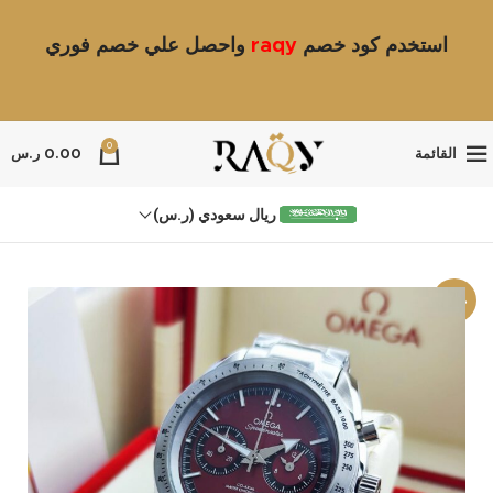
استخدم كود خصم
raqy
واحصل علي خصم فوري
0
القائمة
0.00
ر.س
ريال سعودي (ر.س)
-13%