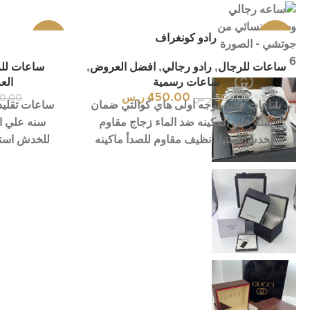
-10%
رادو كونغراف
-17%
ساعات للرجال
,
رادو رجالي
,
افضل العروض
,
ساعات لل
بيعت ك
انستجرام
لها
ساعات رسمية
الع
450.00
ر.س
500.00
ر.س
0.00
سناب شات
ساعات تقليد درجه اولى هاي كوالتي ضمان
ساعات تقليد
سنه علي المكينه ضد الماء زجاج مقاوم
سنه علي ال
تيك توك
للخدش استيل نظيف مقاوم للصدأ ماكينه
للخدش استي