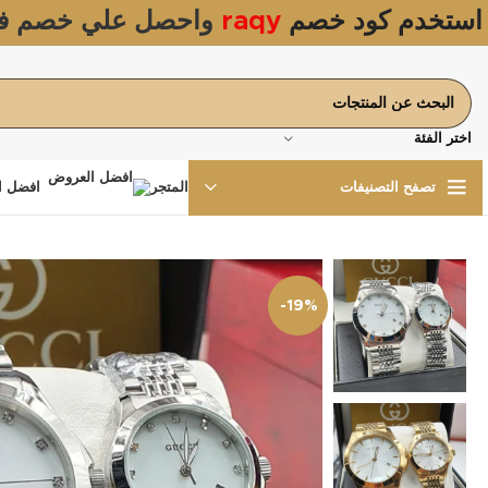
استخدم كود خصم
raqy
واحصل علي خصم ف
اختر الفئة
المتجر
افضل ا
تصفح التصنيفات
-19%