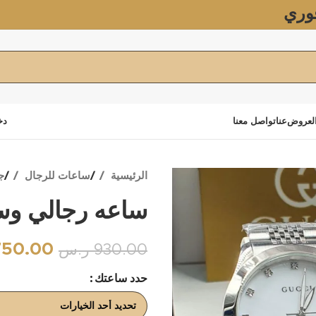
وري
لعروض
عنا
تواصل معنا
دخ
الرئيسية
ساعات للرجال
ج
ساعه رجالي وس
750.00
930.00
ر.س
حدد ساعتك