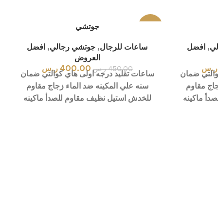
-11%
جوتشي
لي
,
افضل
ساعات للرجال
,
جوتشي رجالي
,
افضل
العروض
ر.س
400.00
ر.س
450.00
ر.س
والتي ضمان
ساعات تقليد درجه اولى هاي كوالتي ضمان
جاج مقاوم
سنه علي المكينه ضد الماء زجاج مقاوم
دأ ماكينه
للخدش استيل نظيف مقاوم للصدأ ماكينه