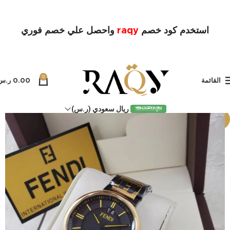
استخدم كود خصم
raqy
واحصل علي خصم فوري
0
القائمة
0.00
ر.س
ريال سعودي (ر.س)
-7%