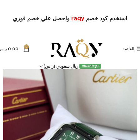
استخدم كود خصم
raqy
واحصل علي خصم فوري
0
القائمة
0.00
ر.س
ريال سعودي (ر.س)
بيعت كل
ها