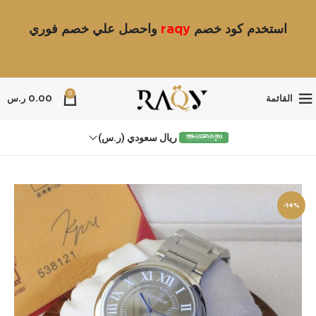
استخدم كود خصم
raqy
واحصل علي خصم فوري
0
القائمة
0.00
ر.س
ريال سعودي (ر.س)
-14%