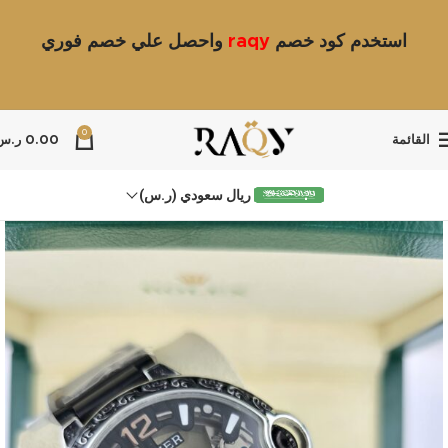
استخدم كود خصم
raqy
واحصل علي خصم فوري
0
القائمة
0.00
ر.س
ريال سعودي (ر.س)