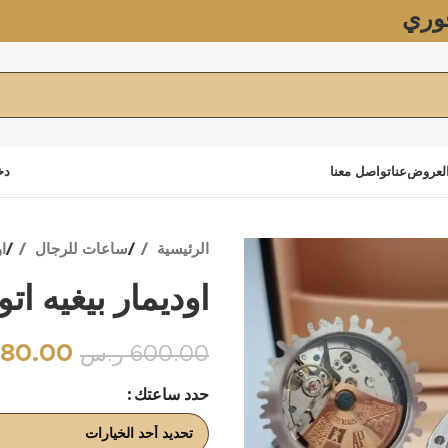
وري
لعروض
عنا
تواصل معنا
دخ
الرئيسية
ساعات للرجال
ا
اوديمار بيغيه ات
80.00
600.00
ر.س
حدد ساعتك