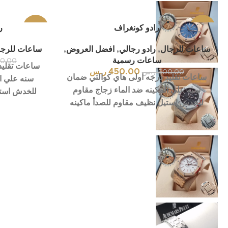
-10%
رادو كونغراف
-5%
ر
ساعات للرجال
,
رادو رجالي
,
افضل العروض
,
ساعات للرجا
بيعت ك
بيعت ك
انستجرام
لها
لها
ساعات رسمية
0.00
ساعات تقليد
450.00
ر.س
500.00
ر.س
سناب شات
ساعات تقليد درجه اولى هاي كوالتي ضمان
سنه علي ال
سنه علي المكينه ضد الماء زجاج مقاوم
للخدش استي
تيك توك
للخدش استيل نظيف مقاوم للصدأ ماكينه