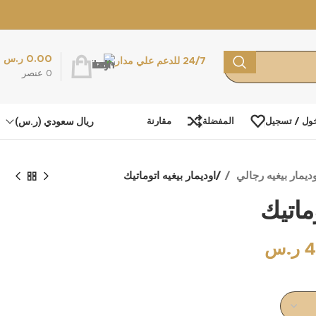
0.00
ر.س
24/7 للدعم علي مدار
0
عنصر
ريال سعودي (ر.س)
ول / تسجيل
المفضلة
مقارنة
وديمار بيغيه رجالي
اوديمار بيغيه اتوماتيك
وماتيك
4
ر.س