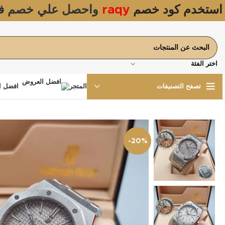
استخدم كود خصم
raqy
واحصل علي خصم ف
اختر الفئة
المتجر
افضل ا
تصفح التصنيفات
-20%