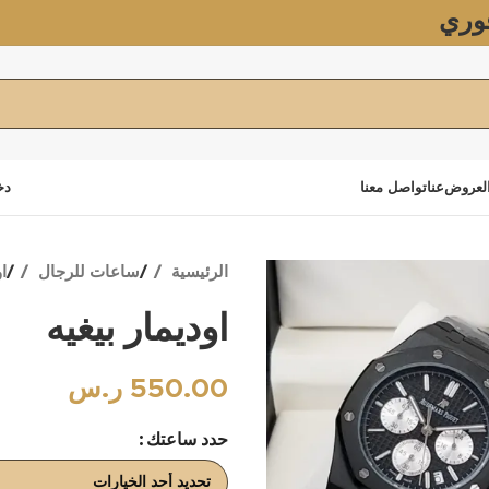
وري
لعروض
عنا
تواصل معنا
دخ
الرئيسية
ساعات للرجال
ا
اوديمار بيغيه
550.00
ر.س
حدد ساعتك