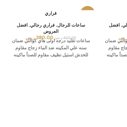
-7%
فراري
لي
,
افضل
ساعات للرجال
,
فراري رجالي
,
افضل
العروض
.س
410.00
ر.س
380.00
ر.س
والتي ضمان
ساعات تقليد درجه اولى هاي كوالتي ضمان
جاج مقاوم
سنه علي المكينه ضد الماء زجاج مقاوم
دأ ماكينه
للخدش استيل نظيف مقاوم للصدأ ماكينه