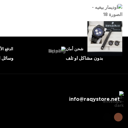
شحن أمان
الدفع الأ
بدون مشاكل او تلف
وسائل ا
info@raqystore.net