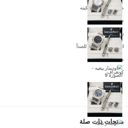
ضمان سنه علي المكينه
ضد الماء
زجاج مقاوم للخدش
استيل نظيف مقاوم للصدأ
ماكينه بطاريه
كونغراف
انستجرام
سناب شات
تيك توك
منتجات ذات صلة