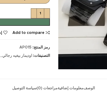
Add to compare
إض
رمز المنتج:
AP015
التصنيفات:
اوديمار بيغيه رجالي
,
الوصف
معلومات إضافية
مراجعات (0)
سياسة التوصيل