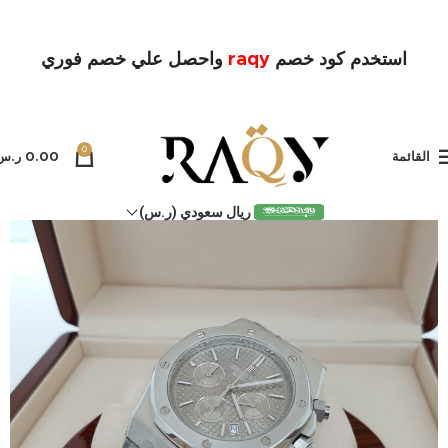
استخدم كود خصم
raqy
واحصل علي خصم فوري
0
القائمة
0.00
ر.س
ريال سعودي (ر.س)