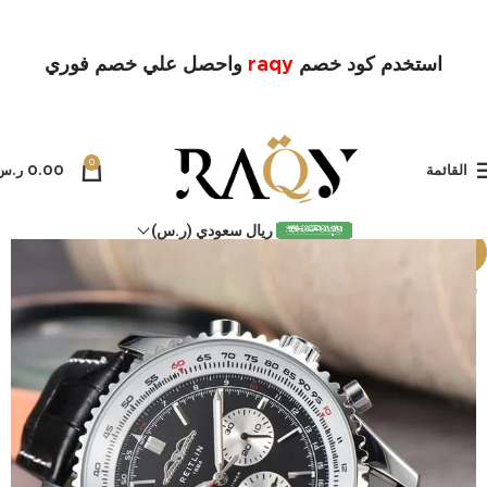
استخدم كود خصم
raqy
واحصل علي خصم فوري
0
القائمة
0.00
ر.س
ريال سعودي (ر.س)
-8%
بيعت كل
ها