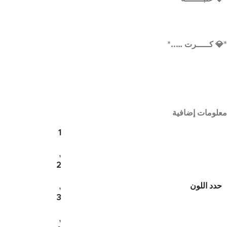
*💎 كـــــرت …..*
معلومات إضافية
1
,
2
حدد اللون
,
3
,