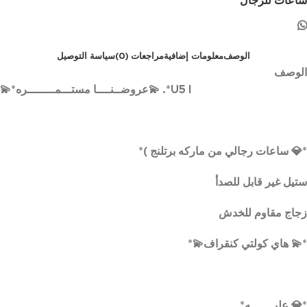
ساعات للرجال
الوصف
معلومات إضافية
مراجعات (0)
سياسة التوصيل
الوصف
U5 l*. 💫عروضــنــــا مستـــمــــــــره*💫
*💎 ساعات رجالي من ماركه برتلنج )*
ستيل غير قابل للصدأ
زجاج مقاوم للخدش
*💫 هاي كولتي كنقراف💫*
*💎 علبـــــــه*