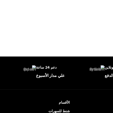
ونلاين
دعم 24 ساعة
لدفع
علي مدار الأسبوع
الأقسام
شنط للسهرات