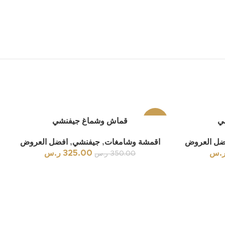
ي
-7%
قماش وشماغ جيفنشي
ضل العروض
اقمشة وشامغات
,
جيفنشي
,
افضل العروض
.س
325.00
ر.س
350.00
ر.س