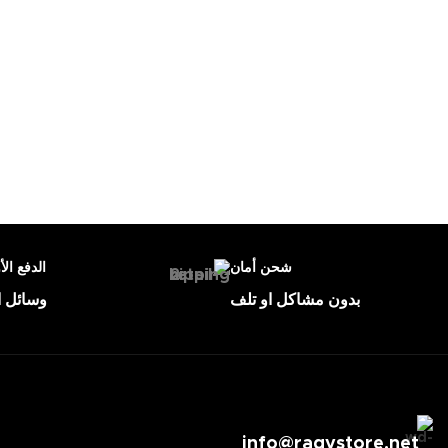
شحن أمان
الدفع الأ
بدون مشاكل او تلف
وسائل ا
info@raqystore.net