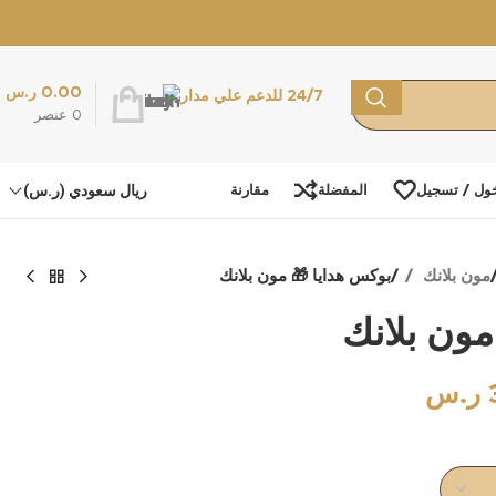
0.00
ر.س
24/7 للدعم علي مدار
0
عنصر
ريال سعودي (ر.س)
ول / تسجيل
المفضلة
مقارنة
مون بلانك
بوكس هدايا 🎁 مون بلانك
مون بلانك
ر.س