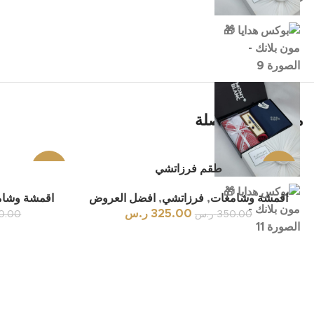
تيك توك
منتجات ذات صلة
-7%
طقم فرزاتشي
-16%
اقمشة وشامغات
,
فرزاتشي
,
افضل العروض
اقمشة وشا
325.00
ر.س
350.00
ر.س
0.00