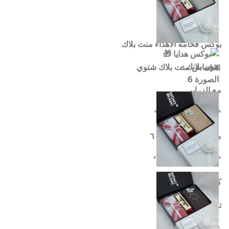
بوكس فخامه الاهداء منت بلاك
🎀قماش منت بلاك شتوي
مع الزراير
*💎شماغ منت بلاك*
مقاس ٥٥ او ٥٨ او ٦٠
*💎قلم كبك انيق 💎*
كيس هديا
انستجرام
تغليف مجانا
سناب شات
عباره حسب الطلب