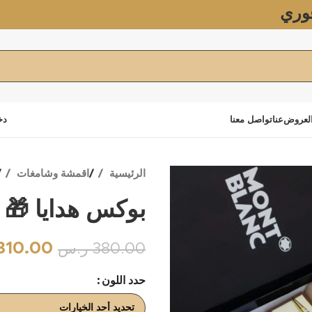
وري
لعروض
عنا
تواصل معنا
دخ
الرئيسية
اقمشة وشامغات
بوكس هدايا 🎁 
310.00
380.00
ر.س
حدد اللون