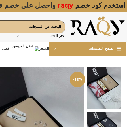
استخدم كود خصم
raqy
واحصل علي خصم ف
اختر الفئة
المتجر
افضل ا
تصفح التصنيفات
-18%