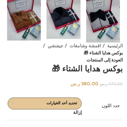
الرئيسية
اقمشة وشامغات
جيفنشي
بوكس هدايا الشتاء 🎁
العودة إلى المنتجات
بوكس هدايا الشتاء 🎁
360.00
ر.س
470.00
ر.س
حدد اللون
إزالة