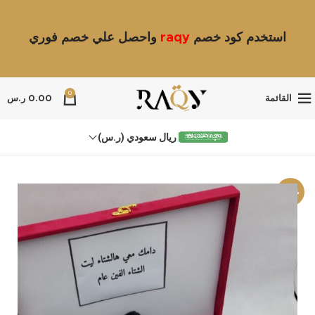
استخدم كود خصم
raqy
واحصل علي خصم فوري
0
القائمة
0.00
ر.س
ريال سعودي (ر.س)
-23%