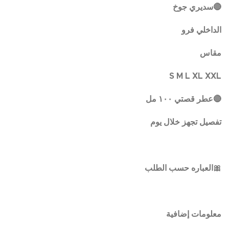
🔴سديري جوخ
الداخلي فرو
مقاس
S M L XL XXL
🔴عطر قصتي ١٠٠ مل
تفصيل تجهز خلال يوم
🎀العباره حسب الطلب
معلومات إضافية