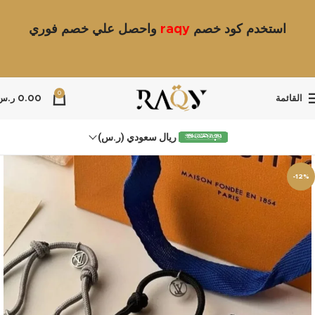
استخدم كود خصم
raqy
واحصل علي خصم فوري
0
القائمة
0.00
ر.س
ريال سعودي (ر.س)
-12%