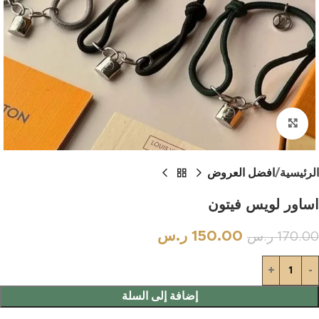
اضغط للتكبير
الرئيسية
افضل العروض
اساور لويس فيتون
150.00
ر.س
170.00
ر.س
إضافة إلى السلة