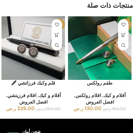
منتجات ذات صلة
-13%
-19%
طقم رولكس
قلم وكبك فرزاتشي 🖋
أقلام و كبك
,
اقلام رولكس
,
أقلام و كبك
,
اقلام فرزيتشي
,
افضل العروض
افضل العروض
130.00
ر.س
225.00
ر.س
160.00
ر.س
260.00
ر.س
شحن أمان