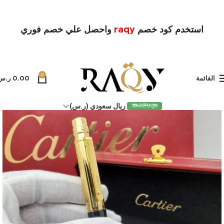
استخدم كود خصم
raqy
واحصل علي خصم فوري
0
القائمة
0.00
ر.س
ريال سعودي (ر.س)