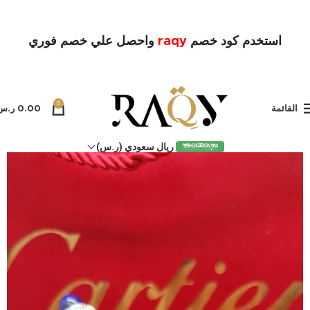
استخدم كود خصم
raqy
واحصل علي خصم فوري
0
القائمة
0.00
ر.س
ريال سعودي (ر.س)