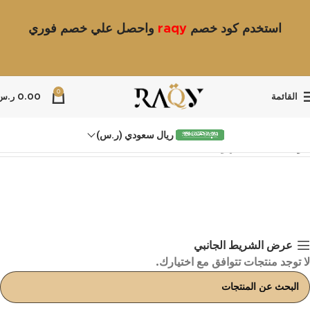
استخدم كود خصم
raqy
واحصل علي خصم فوري
0
القائمة
0.00
ر.س
ريال سعودي (ر.س)
الرئيسية
شنط سهرات
عرض الشريط الجانبي
لا توجد منتجات تتوافق مع اختيارك.