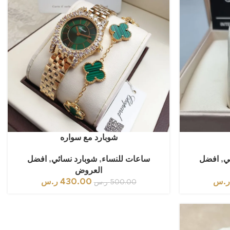
شوبارد مع سواره
ي
,
افضل
ساعات للنساء
,
شوبارد نسائي
,
افضل
العروض
.س
430.00
ر.س
500.00
ر.س