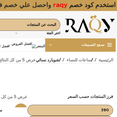
استخدم كود خصم
raqy
واحصل علي خصم ف
اختر الفئة
تصفح التصنيفات
المتجر
افضل ا
عرض ⁦5⁩ من كل النتائج
الرئيسية
ساعات للنساء
شوبارد نسائي
فرز المنتجات حسب السعر
عرض ⁦5⁩ من كل النتائج
-17%
سا