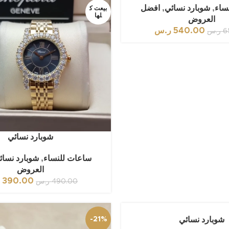
ساء
,
شوبارد نسائي
,
افضل
بيعت ك
لها
العروض
540.00
ر.س
6
ر.س
شوبارد نسائي
ساعات للنساء
,
شوبارد نسائ
العروض
390.00
ر
490.00
ر.س
شوبارد نسائي
-21%