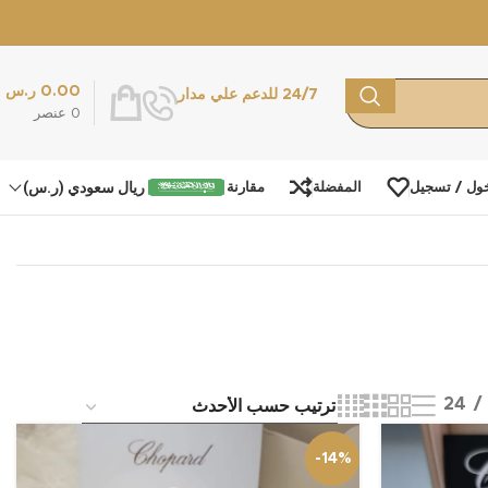
0.00
ر.س
24/7 للدعم علي مدار
0
عنصر
ريال سعودي (ر.س)
ول / تسجيل
المفضلة
مقارنة
24
-14%