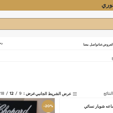
وري
دخ
لعروض
عنا
تواصل معنا
عرض
9
12
18
عرض الشريط الجانبي
عه شوبار نسائي
-20%