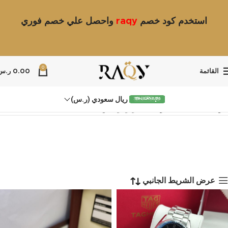
استخدم كود خصم
raqy
واحصل علي خصم فوري
0
القائمة
0.00
ر.س
ريال سعودي (ر.س)
الرئيسية
ساعات للرجال
كاريرا رجالي
عرض الشريط الجانبي