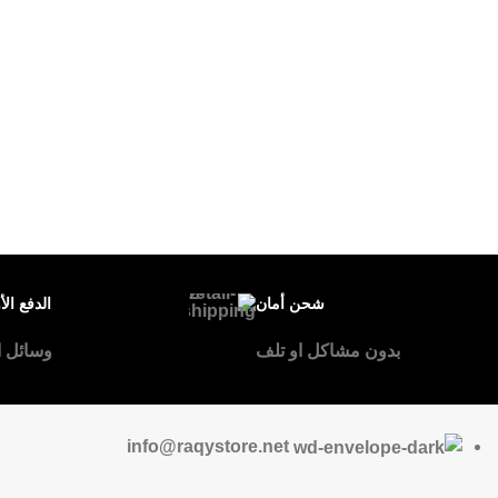
سناب شات
تيك توك
شحن أمان
الدفع الأ
بدون مشاكل او تلف
وسائل ا
info@raqystore.net