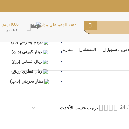
ريال سعودي (ر.س)
0.00
ر.س
24/7 للدعم علي مدار
ريال سعودي (ر.س)
0
عنصر
درهم إماراتي (د.إ)
خول / تسجيل
المفضلة
مقارنة
دينار كويتي (د.ك)
ريال عماني (ر.ع)
ريال قطري (ر.ق)
دينار بحريني (د.ب)
24