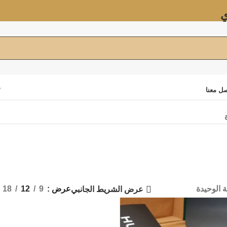
ي
د
ل معنا
 الوحيدة
عرض
9
12
18
عرض الشريط الجانبي