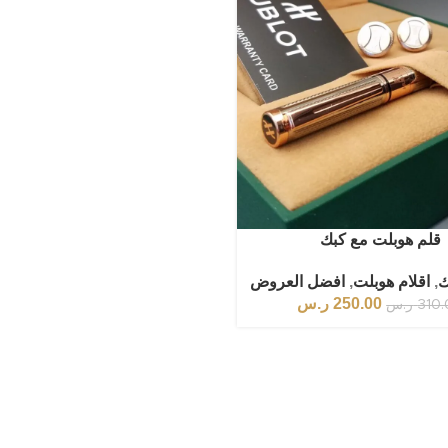
قلم هوبلت مع كبك
ك
,
اقلام هوبلت
,
افضل العروض
250.00
ر.س
310
ر.س