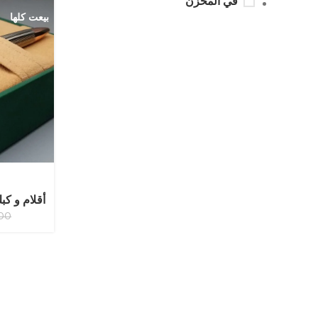
في المخزن
بيعت كلها
أقلام و كب
.00
انستجرام