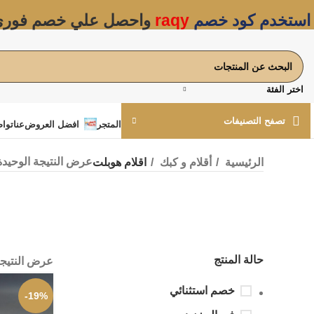
استخدم كود خصم
raqy
واحصل علي خصم فور
اختر الفئة
تصفح التصنيفات
المتجر
افضل العروض
عنا
تواص
عرض النتيجة الوحيدة
الرئيسية
أقلام و كبك
اقلام هوبلت
حالة المنتج
عرض النتيجة
خصم استثنائي
-19%